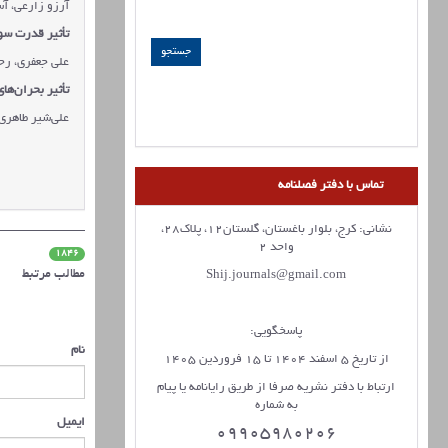
آرزو زارعي، آ
تأثیر قدرت سو
علي جعفري، رحي
تأثیر بحران‌ها
علی‌شیر طاهری
تماس با دفتر فصلنامه
نشانی: کرج، بلوار باغستان، گلستان12، پلاک28،
واحد 2
1846
مطالب مرتبط
Shij.journals@gmail.com
پاسخگویی:
نام
از تاریخ 5 اسفند 1404 تا 15 فروردین 1405
ارتباط با دفتر نشریه صرفا از طریق رایانامه یا پیام
به شماره
ایمیل
09905980206