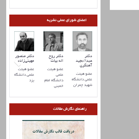
اعضای شورای عملی نشریه
کتر علیرضا
دکتر مهدی
دکتر
دکتر روح
دکتر منصور
رفانی
ذوالفقاری
عبدالمجید
اله بیات
مهینی‌زاده
آهنگری
ضو هیئت
عضو هیئت
عضو هیئت
عضو هیئت
عضو هیئت
لمی
علمی
علمی
علمی دانشگاه
علمی دانشگاه
انشگاه
دانشگاه
دانشگاه امام
یزد
شهید چمران
منان
تربیت
خمینی
مدرس
راهنمای نگارش مقالات