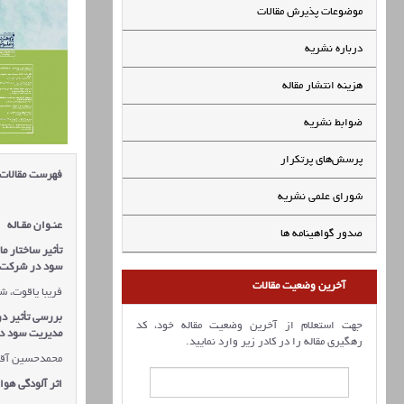
موضوعات پذیرش مقالات
درباره نشریه
هزینه انتشار مقاله
ضوابط نشریه
پرسش‌های پرتکرار
فهرست مقالات
شورای علمی نشریه
عنـوان مقـاله
صدور گواهینامه ها
تأثیر ساختار م
سود در شرکت‌
آخرین وضعیت مقالات
فریبا یاقوت، ش
بررسی تأثیر در
جهت استعلام از آخرین وضعیت مقاله خود، کد
مدیریت سود در شرکت‎های پذیرفته‌شده در بور
رهگیری مقاله را در کادر زیر وارد نمایید.
محمدحسین آقاب
اثر آلودگی هوا