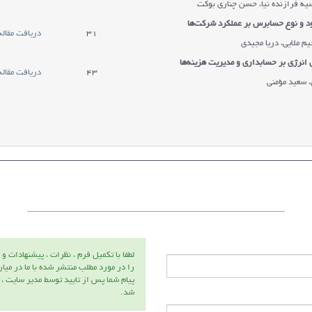
سيه فرازنده نيا، حسن چناري بوكت
د و نوع حسابرس بر عملکرد شرکت‌ها
31
دریافت مقاله
م ملايي، دريا مجيدي
ی انرژی بر حسابداری و مدیریت هزینه‌ها
43
دریافت مقاله
، سعید مؤمنی
لطفا با تكميل فرم ، نظرات ، پيشنهادات و 
را در مورد مطلب منتشر شده با ما در ميا
پيام شما پس از تاييد توسط مدير سايت ،
شد.