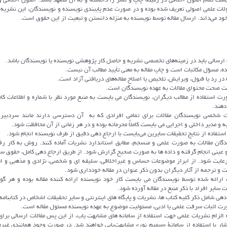
یست تمام اصول اخلاقی در زمینه چاپ و نشر را دانسته و به آن متعهد باشد. اصول اخلاقی و
لات علمی اصولی تعریف شده بوده و در صورت عدم پایبندی نویسنده و نویسندگان، این نشریه 
ود می‌داند. ارسال مقاله توسط نویسنده به منزله دانستن و تبعیت از این حقوق است.
 ارسالی باید در زمینه‌های تخصصی نشریه و حاصل کار پژوهشی نویسنده یا نویسندگان باشد.
ه‌، مسؤل مکاتبات است و چاپ مقاله به معنی تأیید مطالب آن نیست.
در رد یا قبول، ویرایش، تلخیص یا اصلاح مقاله‌های دریافتی آزاد است.
ت صحت محتوای مقالات به عهده نویسندگان است.
ت استفاده از مطالب دیگران، نویسندگان می بایست به منبع مورد نظر با شماره و اطلاعات کام
دهند.
ات شخصی نویسندگان مقالات برای تمامی افرادی که به آن دسترسی دارند مانند سردبیر،
ه و مدیر داخلی و اجرایی می بایست کاملاً محرمانه بوده و در هر زمانی از آن محافظت شود.
استفاده از نتایج تحقیقات سایرین می‌بایست با ارجاع دهی دقیق از طرف نویسنده انجام شود.
گان مقالات به صورت علمی و منسجم، مطابق استاندارد نشریات آماده کنند. روش به کار رفته
عینی انجام گرفته و داده ها به صورت صحیح گزارش شود. از طریق ارجاع دهی کامل، حقوق س
رعایت شود. از ابراز موضوعات حساس و غیراخلاقی، سلیقه ای و شخصی، نژادی و مذهبی و اط
 و ترجمه از آثار دیگران بدون ذکر عنوان در مقاله خودداری شود.
 ارائه شده توسط نویسندگان می بایست کار خود نویسنده ارائه کننده مقاله بوده و هر گون
ت سایر افراد با ذکر منبع در مقاله آورده شود.
دهی شامل ذکر کلیه کتاب ها، نشریات و پایگاه های اینترنتی و سایر تحقیقات اشخاص در کتابنام
ت اثبات سرقت علمی یا ادبی، مسئولیت موضوع به عهده نویسنده مسئول مقاله است.
 الزام نشریات علمی جهت استفاده از سامانه های مشابهت یاب، از این پس مقالات ارسالی برا
شار با استفاده از سامانۀ «سمیم نور» مشابهت‌یابی خواهند شد. در صورت وجود همانندی غیرمو