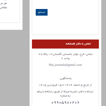
هر مرح
مقالات
تماس با دفتر فصلنامه
نشانی: کرج، بلوار باغستان، گلستان12، پلاک28،
واحد 2
Shij.journals@gmail.com
پاسخگویی:
از تاریخ 5 اسفند 1404 تا 15 فروردین 1405
ارتباط با دفتر نشریه صرفا از طریق رایانامه یا پیام
به شماره
09905980206