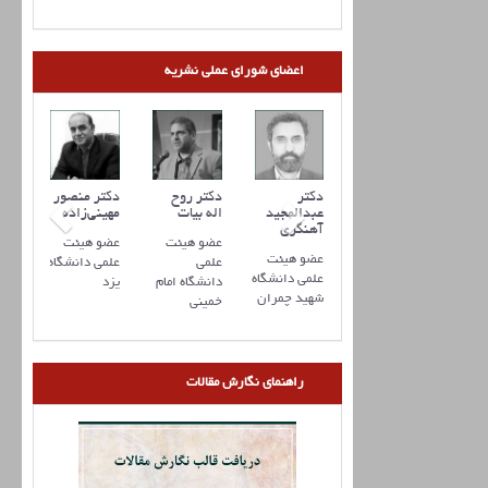
اعضای شورای عملی نشریه
کتر علیرضا
دکتر مهدی
دکتر
دکتر روح
دکتر منصور
رفانی
ذوالفقاری
عبدالمجید
اله بیات
مهینی‌زاده
آهنگری
ضو هیئت
عضو هیئت
عضو هیئت
عضو هیئت
عضو هیئت
لمی
علمی
علمی
علمی دانشگاه
علمی دانشگاه
انشگاه
دانشگاه
دانشگاه امام
یزد
شهید چمران
منان
تربیت
خمینی
مدرس
راهنمای نگارش مقالات