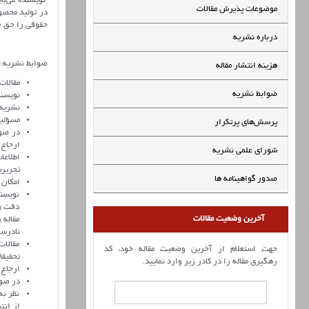
نویسنده می‌با
موضوعات پذیرش مقالات
در تولید محصو
حقوقی را حق خ
درباره نشریه
ضوابط نشریه:
هزینه انتشار مقاله
مقالات
ضوابط نشریه
نویسند
نشریه 
مسؤلی
پرسش‌های پرتکرار
در صور
ارجاع 
شورای علمی نشریه
اطلاع
تحریری
صدور گواهینامه ها
امکان 
نویسند
دقت و 
آخرین وضعیت مقالات
مقاله 
نادرست
مقالات
جهت استعلام از آخرین وضعیت مقاله خود، کد
تحقیقا
رهگیری مقاله را در کادر زیر وارد نمایید.
ارجاع 
در صور
نظر به
از انت