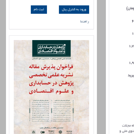
ومان)
ورود به کنترل پنل
6
راهنما
1
1,
1,
رید
بر نمایه‌سازی نشریات از جمله: سیویلیکا (civilica)، پایگاه مجلات
لات عملی (jref) و کنسرسیوم محتوی ملی و