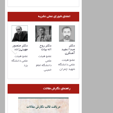
اعضای شورای عملی نشریه
کتر علیرضا
دکتر مهدی
دکتر
دکتر روح
دکتر منصور
رفانی
ذوالفقاری
عبدالمجید
اله بیات
مهینی‌زاده
آهنگری
ضو هیئت
عضو هیئت
عضو هیئت
عضو هیئت
عضو هیئت
لمی
علمی
علمی
علمی دانشگاه
علمی دانشگاه
انشگاه
دانشگاه
دانشگاه امام
یزد
شهید چمران
منان
تربیت
خمینی
مدرس
راهنمای نگارش مقالات