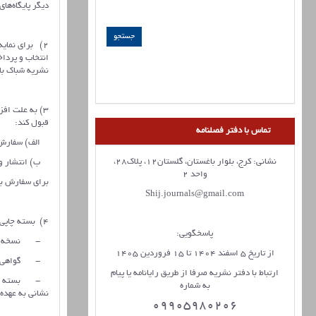
دیگر پایگاه‌ه
نشریه شباک بازنشر ش
3) به علت اف
قبول کند:
تماس با دفتر فصلنامه
الف) سفارش نسخه چا
نشانی: کرج، بلوار باغستان، گلستان12، پلاک28،
ب) انتشار ویژ
واحد 2
برای سفارش بالای 6 جلد نیز از طریق پیام‌ر‌سان‌ها با شماره نشریه 206
Shij.journals@gmail.com
4) بسته چاپی نشریه شامل موارد زیر است:
پاسخگویی:
- نسخه چاپی 
از تاریخ 5 اسفند 1404 تا 15 فروردین 1405
- گواهی چاپ‌ش
ارتباط با دفتر نشریه صرفا از طریق رایانامه یا پیام
- بسته چاپی 
به شماره
نشانی به عهده
09905980206