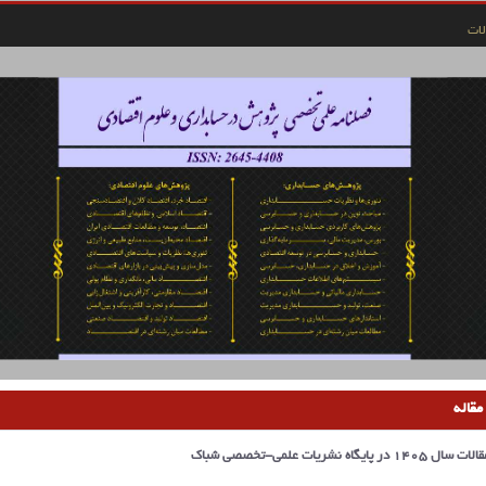
ات
مقاله
یگاه نشریات علمی-تخصصی شباک